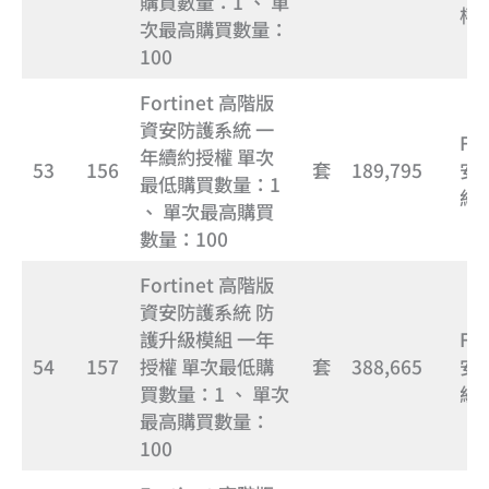
購買數量：1 、 單
權
次最高購買數量：
100
Fortinet 高階版
資安防護系統 一
Fo
年續約授權 單次
53
156
套
189,795
安
最低購買數量：1
約
、 單次最高購買
數量：100
Fortinet 高階版
資安防護系統 防
護升級模組 一年
Fo
54
157
授權 單次最低購
套
388,665
安
買數量：1 、 單次
級
最高購買數量：
100