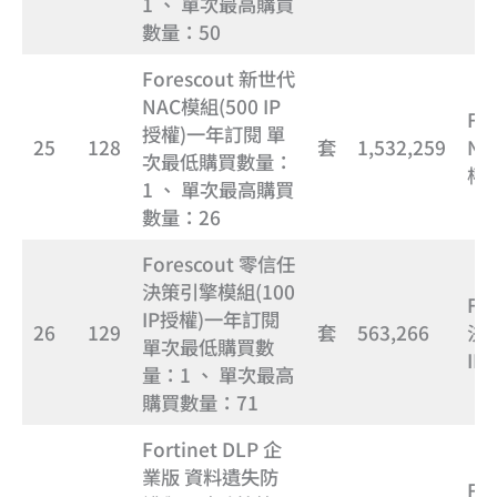
1 、 單次最高購買
數量：50
Forescout 新世代
NAC模組(500 IP
Fo
授權)一年訂閱 單
25
128
套
1,532,259
NA
次最低購買數量：
權
1 、 單次最高購買
數量：26
Forescout 零信任
決策引擎模組(100
Fo
IP授權)一年訂閱
26
129
套
563,266
決
單次最低購買數
I
量：1 、 單次最高
購買數量：71
Fortinet DLP 企
業版 資料遺失防
Fo