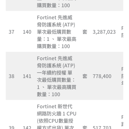
購買數量：100
Fortinet 先進威
脅防護系統 (ATP)
Fo
37
140
單次最低購買數
套
3,287,023
防護
量：1 、 單次最高
購買數量：100
Fortinet 先進威
脅防護系統 (ATP)
Fo
一年續約授權 單
38
141
套
778,400
防護
次最低購買數量：
年
1 、 單次最高購買
數量：100
Fortinet 新世代
網路防火牆 1 CPU
Fo
(依照CPU數量授
路防
39
142
權方式出貨) 單次
套
517,703