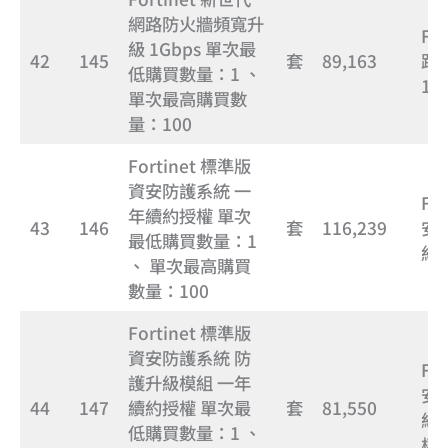
網路防火牆頻寬升
Fo
級 1Gbps 單次最
42
145
套
89,163
路
低購買數量：1 、
1G
單次最高購買數
量：100
Fortinet 標準版
資安防護系統 一
Fo
年續約授權 單次
43
146
套
116,239
安
最低購買數量：1
約
、 單次最高購買
數量：100
Fortinet 標準版
資安防護系統 防
Fo
護升級模組 一年
安
44
147
續約授權 單次最
套
81,550
級
低購買數量：1 、
權