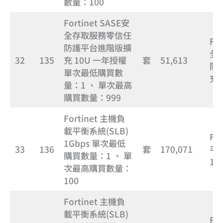
數量：100
Fortinet SASE安
全存取服務零信任
Fo
防護平台進階版擴
全
32
135
充 10U 一年授權
套
51,613
防
單次最低購買數
充 
量：1 、 單次最高
購買數量：999
Fortinet 主機負
載平衡系統(SLB)
Fo
1Gbps 單次最低
33
136
套
170,071
平衡
購買數量：1 、 單
1G
次最高購買數量：
100
Fortinet 主機負
載平衡系統(SLB)
Fo