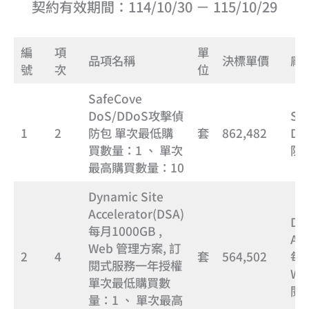
契約有效期間：114/10/30 － 115/10/29
編
項
單
品項名稱
決標單價
廠
號
次
位
SafeCove
DoS/DDoS攻擊偵
Sa
1
2
防包 單次最低購
套
862,482
Do
買數量：1 、 單次
防
最高購買數量：10
Dynamic Site
Accelerator(DSA)
Dyn
每月1000GB ,
Acc
Web 管理方案, 訂
2
4
套
564,502
每月
閱式服務一年授權
We
單次最低購買數
閱
量：1 、 單次最高