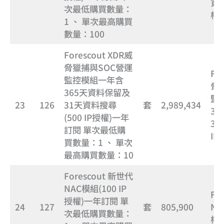
資料
次最低購買數量：
權
1 、 單次最高購買
數量：100
Forescout XDR威
脅獵捕與SOC營運
Fo
監控模組一年含
脅
365天資料保留及
監
23
126
31天資料搜尋
套
2,989,434
3
(500 IP授權)一年
31
訂閱 單次最低購
I
買數量：1 、 單次
最高購買數量：10
Forescout 新世代
NAC模組(100 IP
Fo
授權)一年訂閱 單
24
127
套
805,900
NA
次最低購買數量：
權