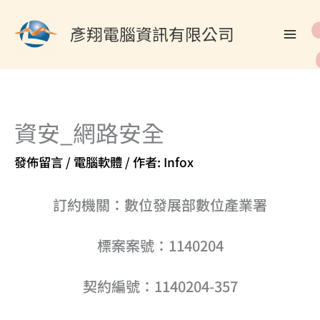
跳
至
彥翔電腦資訊有限公司
主
要
內
容
資安_網路安全
發佈留言
/
電腦軟體
/ 作者:
Infox
訂約機關：數位發展部數位產業署
標案案號：1140204
契約編號：1140204-357