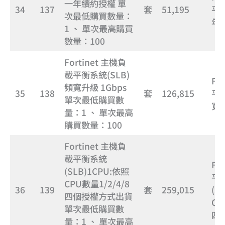
一年續約授權 單
34
137
套
51,195
平衡
次最低購買數量：
年
1 、 單次最高購買
數量：100
Fortinet 主機負
載平衡系統(SLB)
Fo
頻寬升級 1Gbps
35
138
套
126,815
平衡
單次最低購買數
寬升
量：1 、 單次最高
購買數量：100
Fortinet 主機負
載平衡系統
Fo
(SLB)1CPU:依照
平
CPU數量1/2/4/8
36
139
套
259,015
(S
四個授權方式出貨
CP
單次最低購買數
四
量：1 、 單次最高