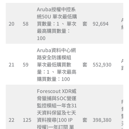
Aruba授權中控系
統50U 單次最低購
Ar
20
58
買數量：1 、 單次
套
92,694
統5
最高購買數量：
100
Aruba資料中心網
路安全防護模組
Ar
21
59
單次最低購買數
套
552,930
路
量：1 、 單次最高
購買數量：100
Forescout XDR威
脅獵捕與SOC營運
Fo
監控模組一年含31
脅
天資料保留及七天
監
22
125
資料搜尋(100 IP
套
398,380
天
授權)一年訂閱 單