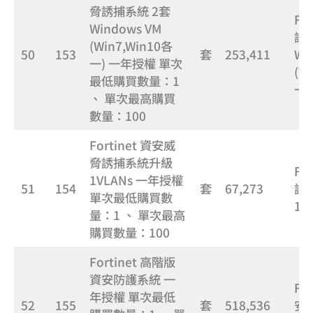
脅誘捕系統 2套
Fo
Windows VM
誘
(Win7,Win10各
50
153
套
253,411
Wi
一) 一年授權 單次
(W
最低購買數量：1
一
、 單次最高購買
數量：100
Fortinet 資安威
脅誘捕系統升級
Fo
1VLANs 一年授權
51
154
套
67,273
誘
單次最低購買數
1V
量：1 、 單次最高
購買數量：100
Fortinet 高階版
資安防護系統 一
Fo
年授權 單次最低
52
155
套
518,536
安