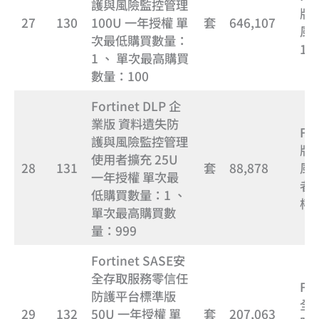
護與風險監控管理
版
27
130
100U 一年授權 單
套
646,107
風
次最低購買數量：
10
1 、 單次最高購買
數量：100
Fortinet DLP 企
業版 資料遺失防
Fo
護與風險監控管理
版
使用者擴充 25U
28
131
套
88,878
風
一年授權 單次最
者擴
低購買數量：1 、
權
單次最高購買數
量：999
Fortinet SASE安
全存取服務零信任
Fo
防護平台標準版
全
29
132
50U 一年授權 單
套
207,063