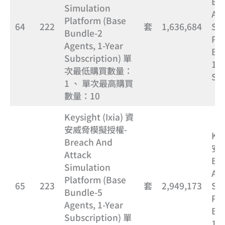
Br
Simulation
Att
Platform (Base
64
222
套
1,636,684
Si
Bundle-2
Pla
Agents, 1-Year
Bun
Subscription) 單
1-Y
次最低購買數量：
Sub
1 、 單次最高購買
數量：10
Keysight (Ixia) 資
安威脅模擬授權-
Key
Breach And
安
Attack
Br
Simulation
Att
Platform (Base
65
223
套
2,949,173
Si
Bundle-5
Pla
Agents, 1-Year
Bun
Subscription) 單
1-Y