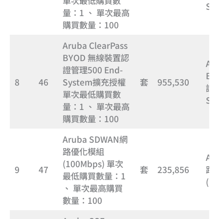
單次最低購買數
Sy
量：1 、 單次最高
購買數量：100
Aruba ClearPass
BYOD 無線裝置認
Aru
證管理500 End-
BY
8
46
System擴充授權
套
955,530
證管
單次最低購買數
Sy
量：1 、 單次最高
購買數量：100
Aruba SDWAN網
路優化模組
Ar
(100Mbps) 單次
9
47
套
235,856
路
最低購買數量：1
(1
、 單次最高購買
數量：100