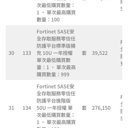
防
次最低購買數量：
50
1 、 單次最高購買
數量：100
Fortinet SASE安
全存取服務零信任
Fo
防護平台標準版擴
全
30
133
充 10U 一年授權
套
39,522
防
單次最低購買數
充 
量：1 、 單次最高
購買數量：999
Fortinet SASE安
全存取服務零信任
Fo
防護平台進階版
全
31
134
50U 一年授權 單
套
276,150
防
次最低購買數量：
50
1 、 單次最高購買