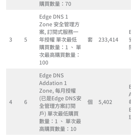
購買數量：70
Edge DNS 1
Zone 安全管理方
案, 訂閱式服務一
Ed
3
5
年授權 單次最低
套
233,414
安
購買數量：1 、 單
閱
次最高購買數量：
100
Edge DNS
Addation 1
Ed
Zone, 每月授權
Add
(已是Edge DNS安
4
6
個
5,402
每
全管理方案訂閱
Ed
戶) 單次最低購買
理
數量：1 、 單次最
高購買數量：10