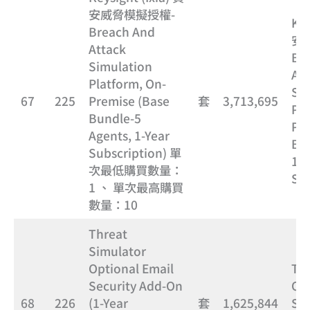
安威脅模擬授權-
Key
Breach And
安
Attack
Br
Simulation
Att
Platform, On-
Si
67
225
Premise (Base
套
3,713,695
Pla
Bundle-5
Pre
Agents, 1-Year
Bun
Subscription) 單
1-Y
次最低購買數量：
Sub
1 、 單次最高購買
數量：10
Threat
Simulator
Optional Email
Thr
Security Add-On
Opt
68
226
(1-Year
套
1,625,844
Sec