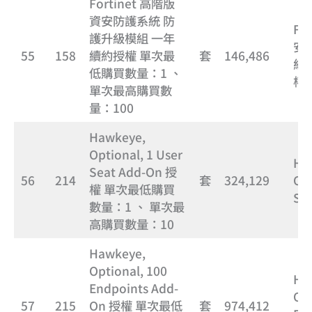
Fortinet 高階版
資安防護系統 防
Fo
護升級模組 一年
安
55
158
續約授權 單次最
套
146,486
級
低購買數量：1 、
權
單次最高購買數
量：100
Hawkeye,
Optional, 1 User
Ha
Seat Add-On 授
56
214
套
324,129
Opt
權 單次最低購買
Se
數量：1 、 單次最
高購買數量：10
Hawkeye,
Optional, 100
Ha
Endpoints Add-
Opt
57
215
On 授權 單次最低
套
974,412