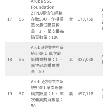
Aruba SSE
Foundation
Ar
ZTNA零信任網路
Fo
17
55
存取50U一年授權
套
173,759
Z
單次最低購買數
存
量：1 、 單次最高
購買數量：100
Aruba授權中控系
統1000U 單次最
Ar
18
56
低購買數量：1 、
套
827,088
統1
單次最高購買數
量：50
Aruba授權中控系
統500U 單次最低
Ar
19
57
購買數量：1 、 單
套
497,118
統5
次最高購買數量：
50