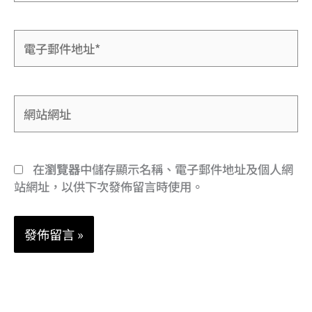
電
子
郵
件
網
地
站
址
網
*
址
在
瀏覽器
中儲存顯示名稱、電子郵件地址及個人網
站網址，以供下次發佈留言時使用。