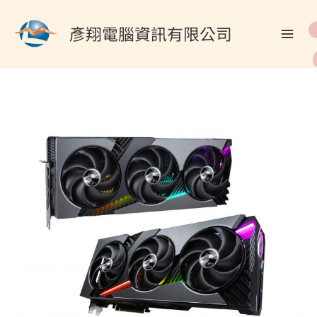
跳
至
彥翔電腦資訊有限公司
主
要
內
容