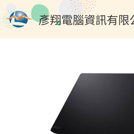
跳
至
彥翔電腦資訊有限
主
要
內
容