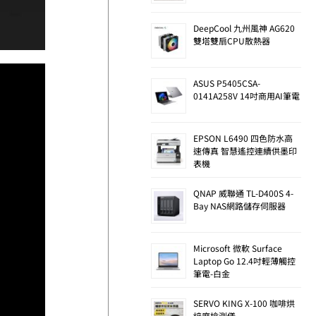
DeepCool 九州風神 AG620
雙塔雙扇CPU散熱器
ASUS P5405CSA-
0141A258V 14吋商用AI筆電
EPSON L6490 四色防水高
速傳真 智慧遙控連續供墨印
表機
QNAP 威聯通 TL-D400S 4-
Bay NAS網路儲存伺服器
Microsoft 微軟 Surface
Laptop Go 12.4吋輕薄觸控
筆電-白金
SERVO KING X-100 咖啡烘
焙度檢測儀