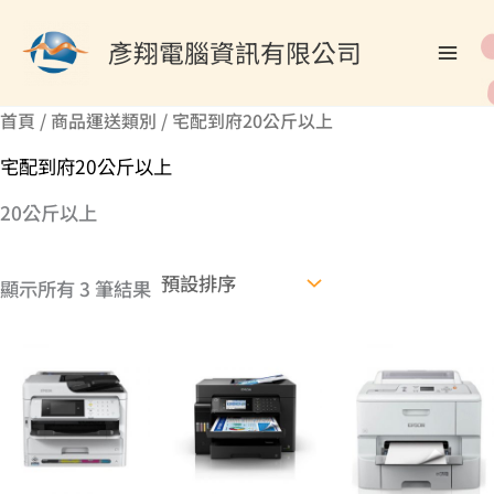
跳
搜
至
彥翔電腦資訊有限公司
尋
主
關
要
首頁
/ 商品運送類別 / 宅配到府20公斤以上
內
鍵
容
宅配到府20公斤以上
字
:
20公斤以上
顯示所有 3 筆結果