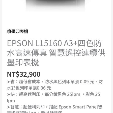
慧
遙
控
連
續
噴墨印表機
供
EPSON L15160 A3+四色防
墨
印
水高速傳真 智慧遙控連續供
表
墨印表機
機
數
NT$
32,900
量
➤省：超低省成本，防水黑色列印單張 0.09 元、防
水彩色列印單張0.36 元
➤快：超高速列印，每分鐘黑色 25ipm ，彩色 25
Ipm
➤智慧：超便利列印，搭配 Epson Smart Panel智
慧遙控行動App，手機就能印