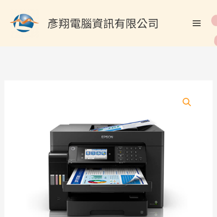
跳
搜
至
彥翔電腦資訊有限公司
尋
主
關
要
內
鍵
容
字
:
EPSON
L15160
A3+四
色
防
水
高
速
傳
真
智