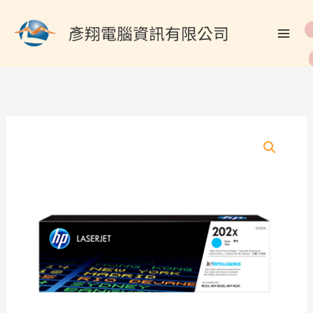
跳
搜
至
彥翔電腦資訊有限公司
尋
主
關
要
內
鍵
容
字
:
HP
CF501X/202X
原
廠
青
藍
色
碳
粉
匣
數