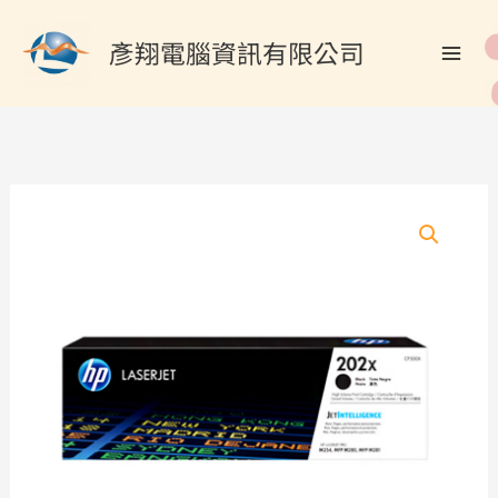
跳
搜
至
彥翔電腦資訊有限公司
尋
主
關
要
內
鍵
容
字
:
HP
CF500X/202X
原
廠
黑
色
碳
粉
匣
數
量