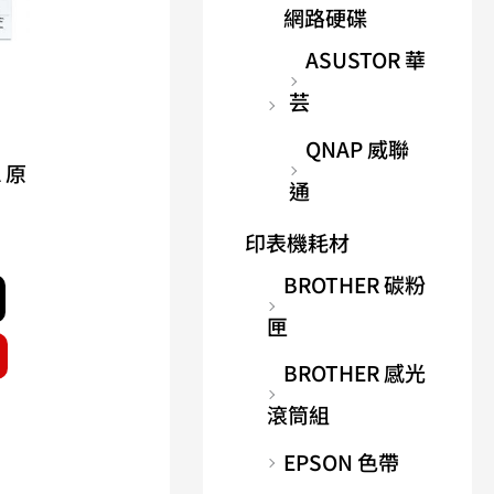
網路硬碟
ASUSTOR 華
芸
QNAP 威聯
A 原
通
印表機耗材
BROTHER 碳粉
匣
BROTHER 感光
滾筒組
EPSON 色帶