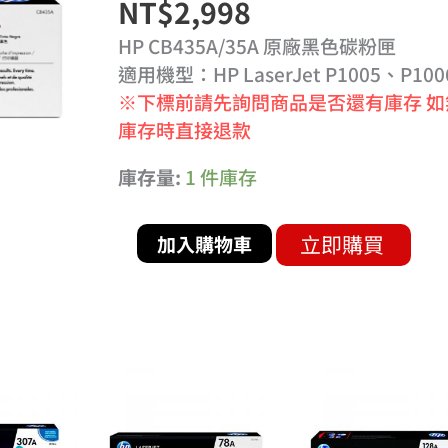
NT$
2,998
色
碳
HP CB435A/35A 原廠黑色碳粉匣
粉
適用機型：HP LaserJet P1005、P100
匣
※下標前請先詢問商品是否還有庫存 如
數
庫存時直接退款
量
庫存量:
1 件庫存
立即購買
加入購物車