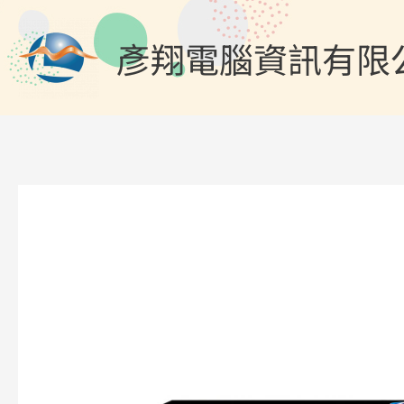
跳
至
彥翔電腦資訊有限
主
要
內
容