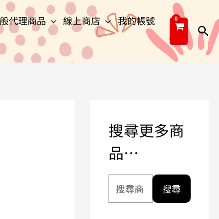
搜
般代理商品
線上商店
我的帳號
尋
搜
關
尋
鍵
字
:
搜尋更多商
品…
搜尋