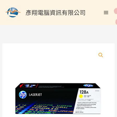
跳
搜
至
彥翔電腦資訊有限公司
尋
主
關
要
內
鍵
容
字
:
HP
CE322A/128A
原
廠
黃
色
碳
粉
匣
數
量