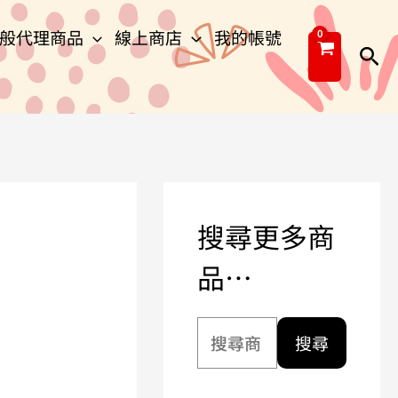
搜
般代理商品
線上商店
我的帳號
尋
搜
關
尋
鍵
字
:
搜尋更多商
品…
搜尋