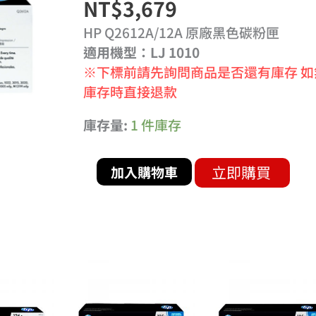
NT$
3,679
色
碳
HP Q2612A/12A 原廠黑色碳粉匣
粉
適用機型：LJ 1010
匣
※下標前請先詢問商品是否還有庫存 如
數
庫存時直接退款
量
庫存量:
1 件庫存
立即購買
加入購物車