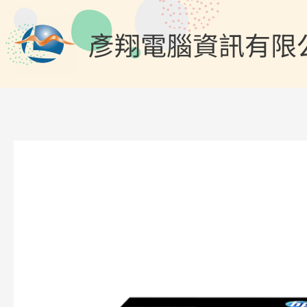
跳
至
彥翔電腦資訊有限
主
要
內
容