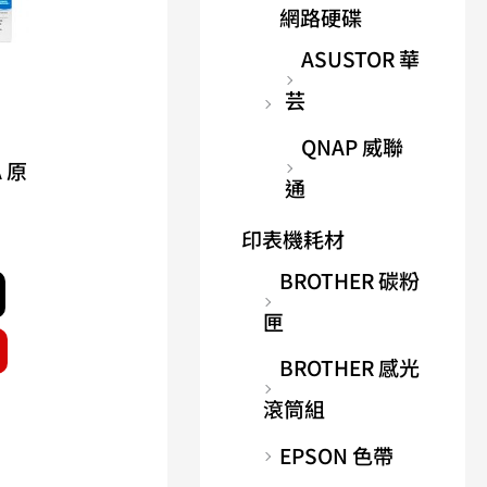
網路硬碟
ASUSTOR 華
芸
QNAP 威聯
A 原
通
印表機耗材
BROTHER 碳粉
匣
BROTHER 感光
滾筒組
EPSON 色帶