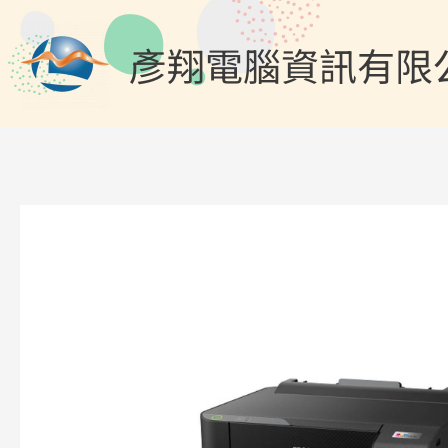
跳
至
彥翔電腦資訊有限
主
要
內
容