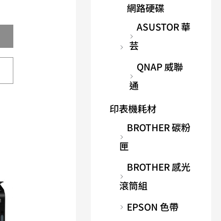
網路硬碟
ASUSTOR 華
芸
QNAP 威聯
通
印表機耗材
BROTHER 碳粉
匣
BROTHER 感光
滾筒組
EPSON 色帶