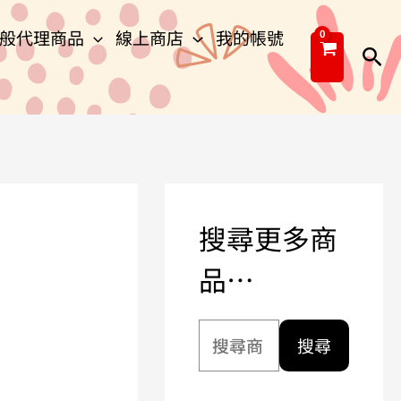
搜
般代理商品
線上商店
我的帳號
尋
搜
關
尋
鍵
字
:
搜尋更多商
品…
能
搜尋