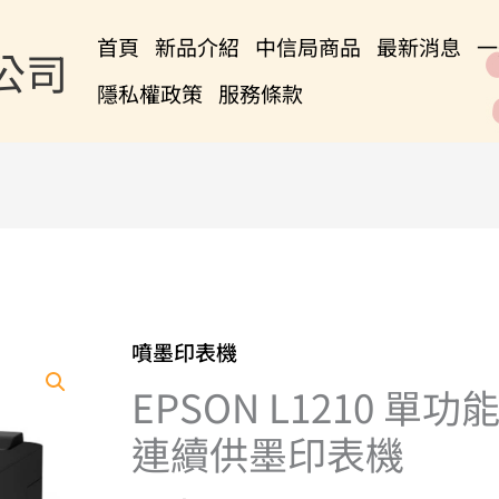
首頁
新品介紹
中信局商品
最新消息
一
公司
隱私權政策
服務條款
噴墨印表機
EPSON
L1210
EPSON L1210 單功
單
連續供墨印表機
功
能