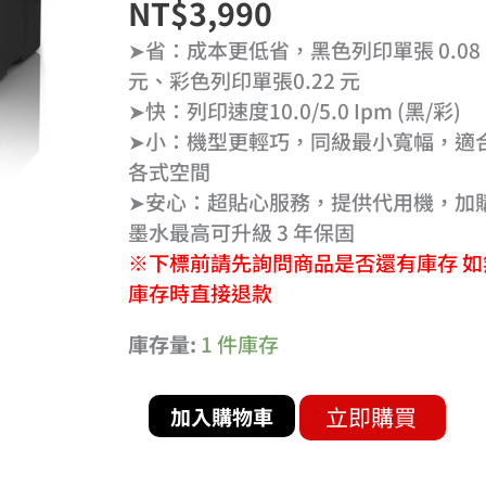
NT$
3,990
連
續
➤省：成本更低省，黑色列印單張 0.08
供
元、彩色列印單張0.22 元
墨
➤快：列印速度10.0/5.0 Ipm (黑/彩)
印
➤小：機型更輕巧，同級最小寬幅，適
表
各式空間
機
➤安心：超貼心服務，提供代用機，加
數
墨水最高可升級 3 年保固
量
※下標前請先詢問商品是否還有庫存 如
庫存時直接退款
庫存量:
1 件庫存
立即購買
加入購物車