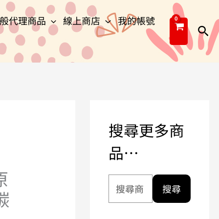
搜
般代理商品
線上商店
我的帳號
尋
搜
關
尋
鍵
字
:
搜尋更多商
品…
原
搜尋
碳