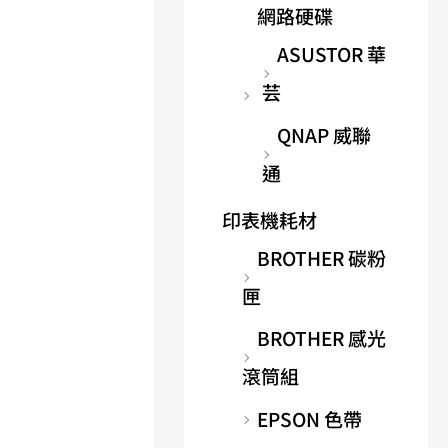
網路硬碟
ASUSTOR 華
芸
QNAP 威聯
通
印表機耗材
BROTHER 碳粉
匣
BROTHER 感光
滾筒組
EPSON 色帶