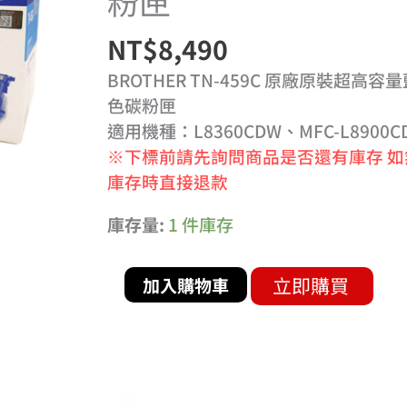
粉匣
原
裝
NT$
8,490
超
BROTHER TN-459C 原廠原裝超高容
高
色碳粉匣
容
適用機種：L8360CDW、MFC-L8900C
量
※下標前請先詢問商品是否還有庫存 如
藍
庫存時直接退款
色
碳
庫存量:
1 件庫存
粉
匣
立即購買
加入購物車
數
量