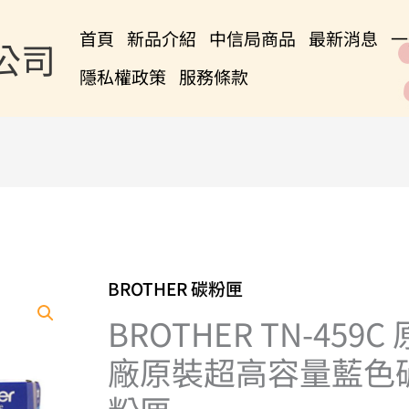
首頁
新品介紹
中信局商品
最新消息
一
公司
隱私權政策
服務條款
BROTHER 碳粉匣
BROTHER
TN-
BROTHER TN-459C 
459C
廠原裝超高容量藍色
原
廠