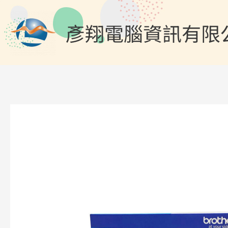
跳
至
彥翔電腦資訊有限
主
要
內
容