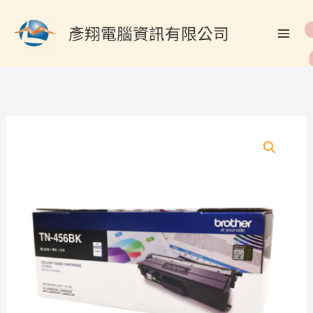
跳
搜
至
彥翔電腦資訊有限公司
尋
主
關
要
內
鍵
容
字
:
BROTHER
TN-
456BK
原
廠
原
裝
高
容
量
黑