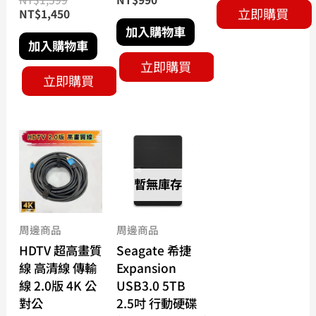
立即購買
NT$
1,450
加入購物車
加入購物車
立即購買
立即購買
價
此
格
產
範
品
圍：
暫無庫存
有
NT$80
到
多
NT$330
種
周邊商品
周邊商品
款
HDTV 超高畫質
Seagate 希捷
式。
線 高清線 傳輸
Expansion
可
線 2.0版 4K 公
USB3.0 5TB
在
對公
2.5吋 行動硬碟
產