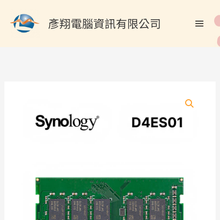
跳
搜
至
彥翔電腦資訊有限公司
尋
主
關
要
內
鍵
容
字
: