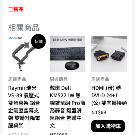
已售完
相關商品
原
目
特價
始
前
價
價
格：
格：
NT$1,599。
NT$1,450。
周邊商品
周邊商品
周邊商品
Raymii 瑞米
戴爾 Dell
HDMI (母) 轉
VS-89 氣壓式
KM5221W 無
DVI-D 24+1
雙螢幕架 鋁合
線鍵鼠組 Pro商
(公) 雙向轉接頭
金氣壓螢幕支
務靜音 鍵盤滑
NT$
69
架 旋轉升降電
鼠組合 繁體中
腦桌架
文
加入購物車
NT$
1,599
NT$
990