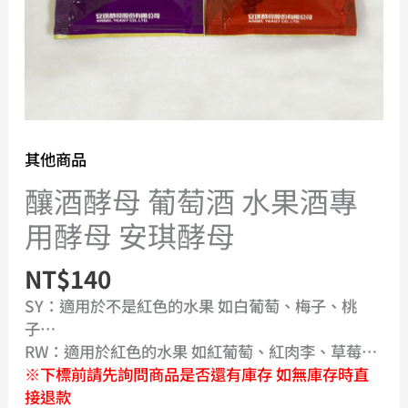
用
酵
母
安
琪
酵
母
其他商品
數
釀酒酵母 葡萄酒 水果酒專
量
用酵母 安琪酵母
NT$
140
SY：適用於不是紅色的水果 如白葡萄、梅子、桃
子…
RW：適用於紅色的水果 如紅葡萄、紅肉李、草莓…
※下標前請先詢問商品是否還有庫存 如無庫存時直
接退款