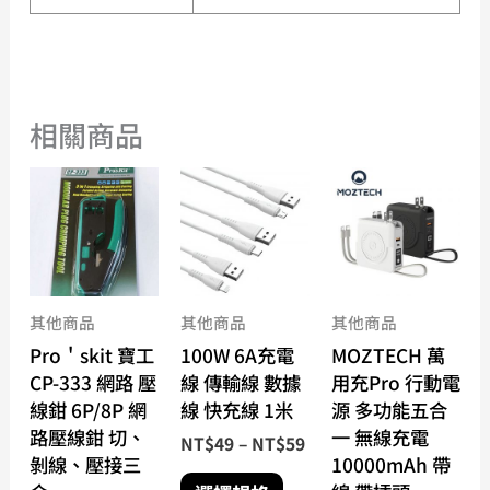
相關商品
價
此
此
格
產
產
範
品
品
圍：
有
有
NT$49
到
多
多
NT$59
種
種
其他商品
其他商品
其他商品
款
款
Pro＇skit 寶工
100W 6A充電
MOZTECH 萬
式。
式。
CP-333 網路 壓
線 傳輸線 數據
用充Pro 行動電
可
可
線鉗 6P/8P 網
線 快充線 1米
源 多功能五合
在
在
路壓線鉗 切、
一 無線充電
NT$
49
–
NT$
59
產
產
剝線、壓接三
10000mAh 帶
品
品