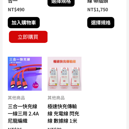
合一
線 帶插頭
選擇規格
頁
頁
NT$
490
NT$
1,750
面
面
選
選
加入購物車
選擇規格
擇
擇
選
選
立即購買
項
項
此
此
產
產
品
品
有
有
多
多
種
種
其他商品
其他商品
款
款
三合一快充線
極速快充傳輸
式。
式。
一線三用 2.4A
線 充電線 閃充
可
可
尼龍編織
線 數據線 1米
在
在