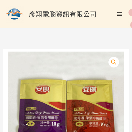
跳
搜
至
彥翔電腦資訊有限公司
尋
主
關
要
內
鍵
容
字
:
釀
酒
酵
母
葡
萄
酒
水
果
酒
專