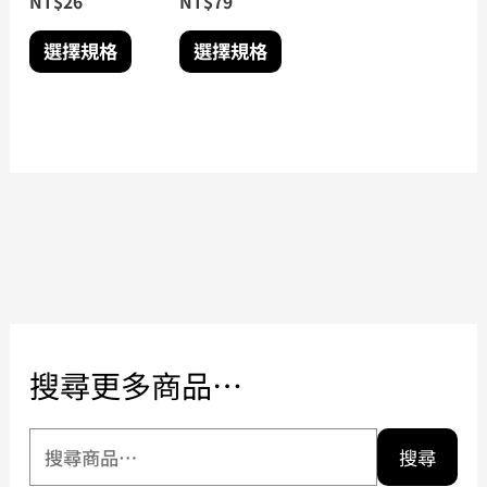
NT$
26
NT$
79
產
產
品
品
選擇規格
選擇規格
頁
頁
面
面
選
選
擇
擇
選
選
項
項
搜尋更多商品…
搜尋