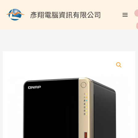
跳
搜
至
彥翔電腦資訊有限公司
尋
主
關
要
內
鍵
容
字
: