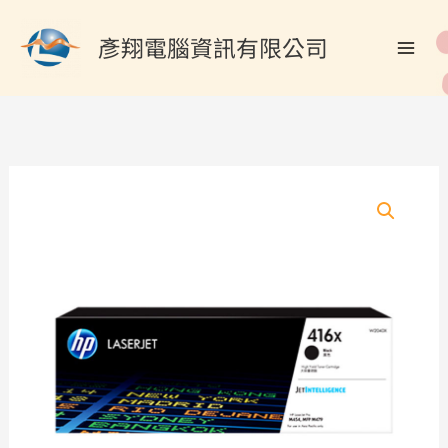
跳
搜
至
彥翔電腦資訊有限公司
尋
主
關
要
內
鍵
容
字
:
HP
W2040X/416X
原
廠
黑
色
碳
粉
匣
數
量