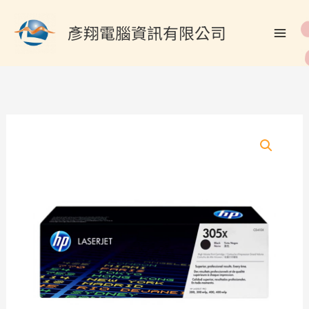
跳
搜
至
彥翔電腦資訊有限公司
尋
主
關
要
內
鍵
容
字
:
HP
CE410X/305X
原
廠
黑
色
高
容
量
碳
粉