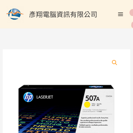
跳
搜
至
彥翔電腦資訊有限公司
尋
主
關
要
內
鍵
容
字
:
HP
CE402A/507A
原
廠
黃
色
碳
粉
匣
數
量