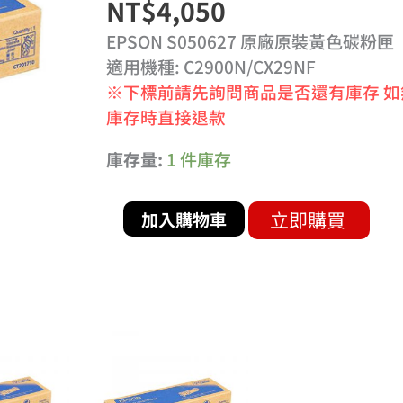
NT$
4,050
裝
黃
EPSON S050627 原廠原裝黃色碳粉匣
色
適用機種: C2900N/CX29NF
碳
※下標前請先詢問商品是否還有庫存 如
粉
庫存時直接退款
匣
庫存量:
1 件庫存
數
量
立即購買
加入購物車