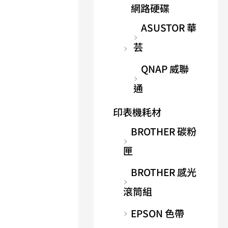
網路硬碟
ASUSTOR 華
芸
QNAP 威聯
通
印表機耗材
BROTHER 碳粉
匣
BROTHER 感光
滾筒組
EPSON 色帶