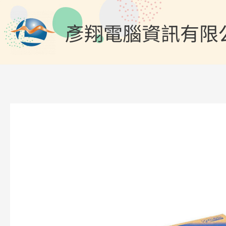
跳
至
彥翔電腦資訊有限
主
要
內
容