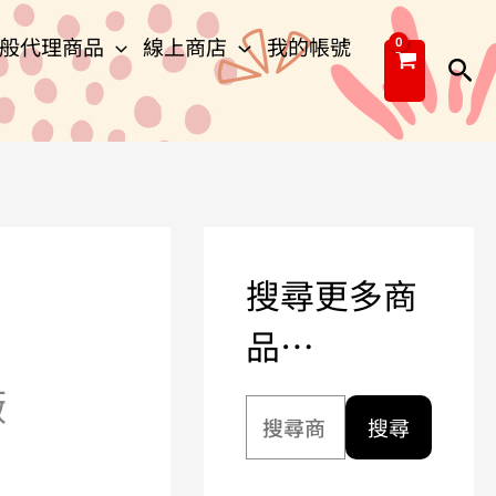
搜
般代理商品
線上商店
我的帳號
尋
搜
關
尋
鍵
字
:
搜尋更多商
品…
廠
搜尋