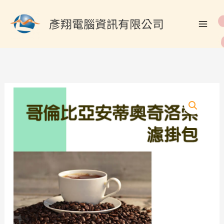
跳
搜
至
彥翔電腦資訊有限公司
尋
主
關
要
內
鍵
容
字
:
哥
倫
比
亞
安
蒂
奧
奇
洛
索
濾