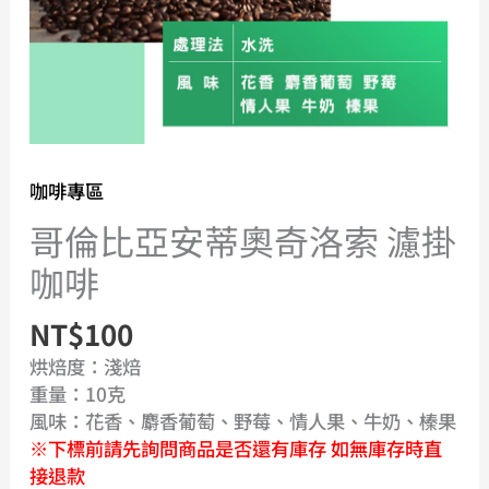
掛
咖
啡
數
量
咖啡專區
哥倫比亞安蒂奧奇洛索 濾掛
咖啡
NT$
100
烘焙度：淺焙
重量：10克
風味：花香、麝香葡萄、野莓、情人果、牛奶、榛果
※下標前請先詢問商品是否還有庫存 如無庫存時直
接退款