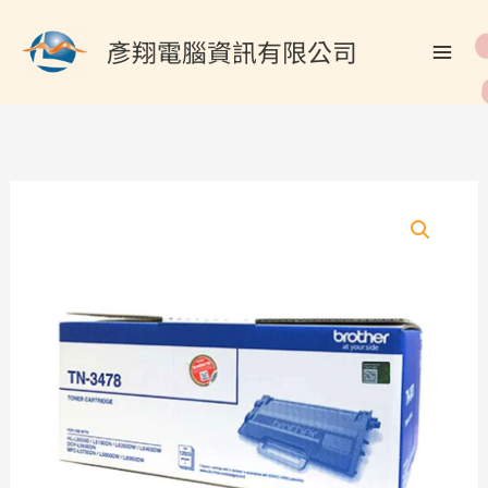
跳
搜
至
彥翔電腦資訊有限公司
尋
主
關
要
內
鍵
容
字
:
BROTHER
TN-
3478
原
廠
原
裝
超
高
容
量