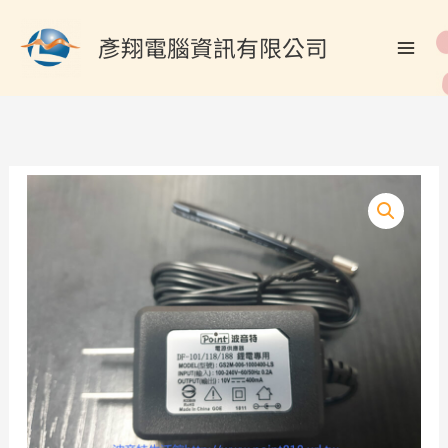
跳
搜
至
彥翔電腦資訊有限公司
尋
主
關
要
內
鍵
容
字
:
波
音
特
DF101
DF-
118
DF-
188
專
屬
充