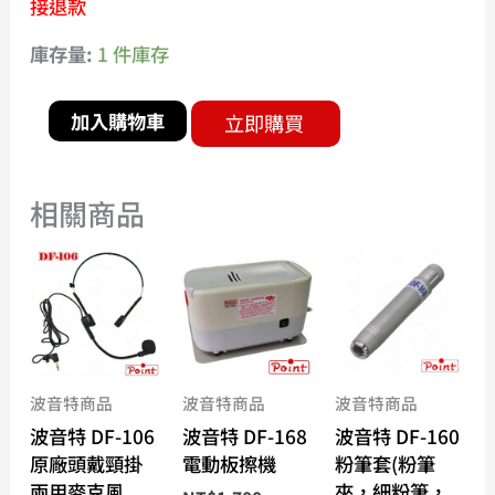
接退款
庫存量:
1 件庫存
加入購物車
立即購買
相關商品
價
價
價
此
此
此
格
格
格
產
產
產
範
範
範
品
品
品
圍：
圍：
圍：
有
有
有
NT$400
NT$1,700
NT$200
到
到
到
多
多
多
NT$750
NT$10,200
NT$1,700
種
種
種
波音特商品
波音特商品
波音特商品
款
款
款
波音特 DF-106
波音特 DF-168
波音特 DF-160
式。
式。
式。
原廠頭戴頸掛
電動板擦機
粉筆套(粉筆
可
可
可
兩用麥克風
夾，細粉筆，