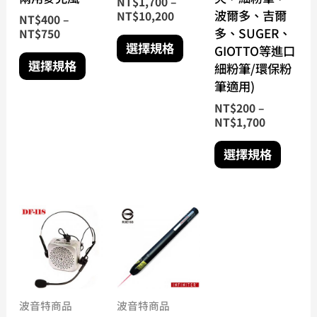
NT$
1,700
–
在
在
在
波爾多、吉爾
NT$
10,200
NT$
400
–
產
產
產
多、SUGER、
NT$
750
品
品
品
選擇規格
GIOTTO等進口
頁
頁
頁
選擇規格
細粉筆/環保粉
面
面
面
筆適用)
選
選
選
NT$
200
–
擇
擇
擇
NT$
1,700
選
選
選
項
項
項
選擇規格
波音特商品
波音特商品