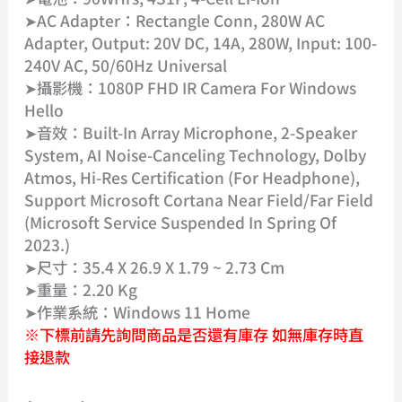
➤AC Adapter：Rectangle Conn, 280W AC
Adapter, Output: 20V DC, 14A, 280W, Input: 100-
240V AC, 50/60Hz Universal
➤攝影機：1080P FHD IR Camera For Windows
Hello
➤音效：Built-In Array Microphone, 2-Speaker
System, AI Noise-Canceling Technology, Dolby
Atmos, Hi-Res Certification (for Headphone),
Support Microsoft Cortana Near Field/far Field
(Microsoft Service Suspended In Spring Of
2023.)
➤尺寸：35.4 X 26.9 X 1.79 ~ 2.73 Cm
➤重量：2.20 Kg
➤作業系統：Windows 11 Home
※下標前請先詢問商品是否還有庫存 如無庫存時直
接退款