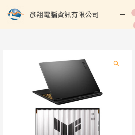
跳
搜
至
彥翔電腦資訊有限公司
尋
主
關
要
內
鍵
容
字
: