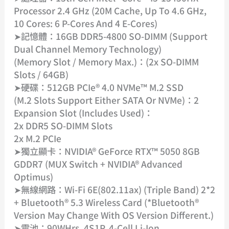
Processor 2.4 GHz (20M Cache, Up To 4.6 GHz,
10 Cores: 6 P-Cores And 4 E-Cores)
➤記憶體：16GB DDR5-4800 SO-DIMM (Support
Dual Channel Memory Technology)
(Memory Slot / Memory Max.)：(2x SO-DIMM
Slots / 64GB)
➤硬碟：512GB PCIe® 4.0 NVMe™ M.2 SSD
(M.2 Slots Support Either SATA Or NVMe)：2
Expansion Slot (includes Used)：
2x DDR5 SO-DIMM Slots
2x M.2 PCIe
➤獨立顯卡：NVIDIA® GeForce RTX™ 5050 8GB
GDDR7 (MUX Switch + NVIDIA® Advanced
Optimus)
➤無線網路：Wi-Fi 6E(802.11ax) (Triple Band) 2*2
+ Bluetooth® 5.3 Wireless Card (*Bluetooth®
Version May Change With OS Version Different.)
➤電池：90WHrs, 4S1P, 4-Cell Li-Ion