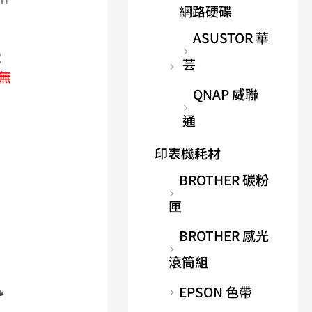
網路硬碟
ASUSTOR 華
電
芸
無
QNAP 威聯
通
印表機耗材
BROTHER 碳粉
匣
BROTHER 感光
滾筒組
EPSON 色帶