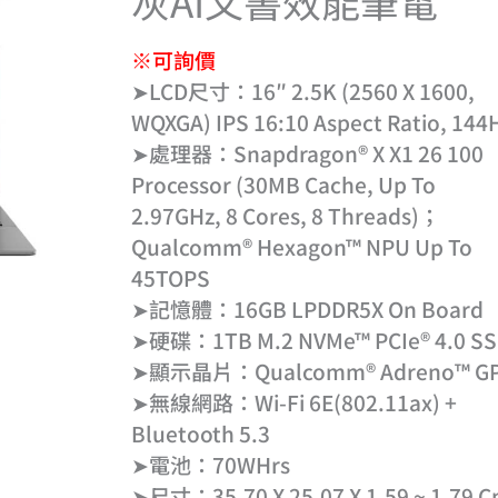
灰AI文書效能筆電
※可詢價
➤LCD尺寸：16″ 2.5K (2560 X 1600,
WQXGA) IPS 16:10 Aspect Ratio, 144
➤處理器：Snapdragon® X X1 26 100
Processor (30MB Cache, Up To
2.97GHz, 8 Cores, 8 Threads)；
Qualcomm® Hexagon™ NPU Up To
45TOPS
➤記憶體：16GB LPDDR5X On Board
➤硬碟：1TB M.2 NVMe™ PCIe® 4.0 S
➤顯示晶片：Qualcomm® Adreno™ G
➤無線網路：Wi-Fi 6E(802.11ax) +
Bluetooth 5.3
➤電池：70WHrs
➤尺寸：35.70 X 25.07 X 1.59 ~ 1.79 