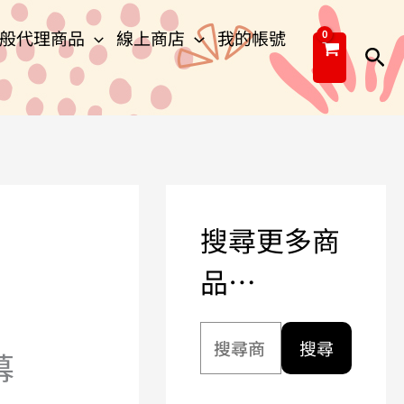
搜
般代理商品
線上商店
我的帳號
尋
搜
關
尋
鍵
字
:
搜尋更多商
品…
搜尋
幕