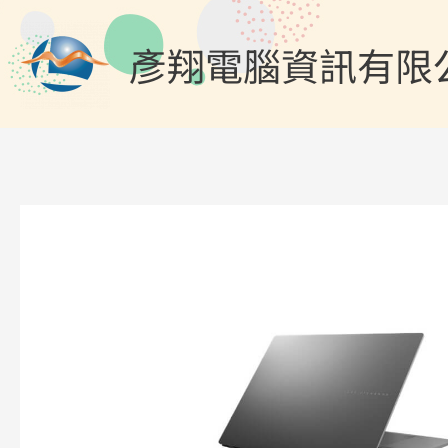
跳
至
彥翔電腦資訊有限
主
要
內
容