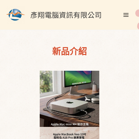
跳
至
彥翔電腦資訊有限公司
主
要
內
容
新品介紹