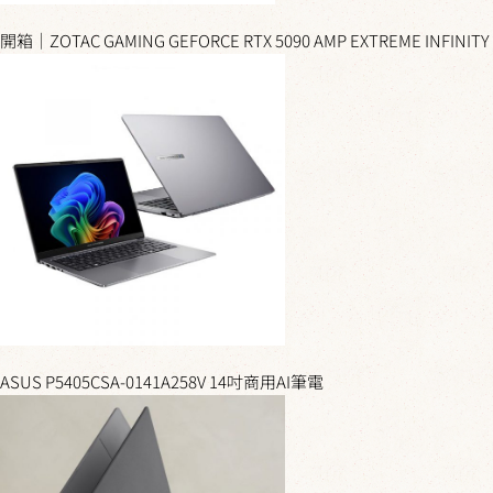
開箱｜ZOTAC GAMING GEFORCE RTX 5090 AMP EXTREME INFINITY
ASUS P5405CSA-0141A258V 14吋商用AI筆電