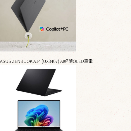
ASUS ZENBOOK A14 (UX3407) AI輕薄OLED筆電