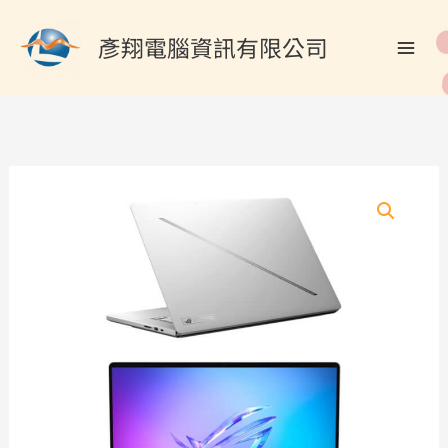
跳
搜
至
彥翔電腦資訊有限公司
尋
主
關
要
內
鍵
容
字
: