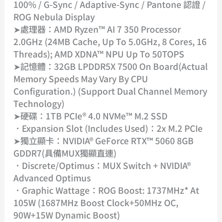
100% / G-Sync / Adaptive-Sync / Pantone 認證 /
ROG Nebula Display
➤處理器：AMD Ryzen™ AI 7 350 Processor
2.0GHz (24MB Cache, Up To 5.0GHz, 8 Cores, 16
Threads); AMD XDNA™ NPU Up To 50TOPS
➤記憶體：32GB LPDDR5X 7500 On Board(Actual
Memory Speeds May Vary By CPU
Configuration.) (Support Dual Channel Memory
Technology)
➤硬碟：1TB PCIe® 4.0 NVMe™ M.2 SSD
．Expansion Slot (includes Used)：2x M.2 PCIe
➤獨立顯卡：NVIDIA® GeForce RTX™ 5060 8GB
GDDR7(具備MUX獨顯直連)
．Discrete/Optimus：MUX Switch + NVIDIA®
Advanced Optimus
．Graphic Wattage：ROG Boost: 1737MHz* At
105W (1687MHz Boost Clock+50MHz OC,
90W+15W Dynamic Boost)