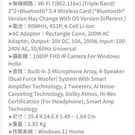
➤無線網路：Wi-Fi 7(802.11be) (Triple Band)
2*2+Bluetooth® 5.4 Wireless Card (*Bluetooth®
Version May Change With OS Version Different.)
➤電池：90WHrs, 4S1P, 4-Cell Li-Ion
➤AC Adapter：Rectangle Conn, 200W AC
Adapter, Output: 20V DC, 10A, 200W, Input: 100-
240V AC, 50/60Hz Universal
➤攝影機：1080P FHD IR Camera For Windows
Hello
➤音效：Built-In 3-Microphone Array, 4-Speaker
(dual Force Woofer) System With Smart
Amplifier Technology, 2 Tweeters, AI Noise-
Canceling Technology, Dolby Atmos, Hi-Res
Certification (for Headphone), Smart Amp
Technology
➤尺寸：35.4 X 24.6 X 1.49 ~ 1.64 Cm
➤重量：1.85 Kg
➤作業系統：Windows 11 Home