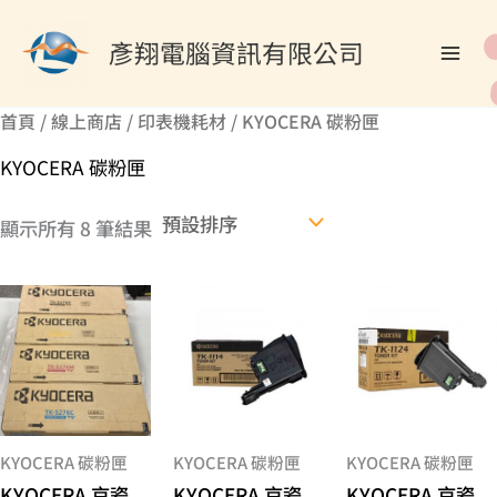
跳
搜
至
彥翔電腦資訊有限公司
尋
主
關
要
首頁
/
線上商店
/
印表機耗材
/ KYOCERA 碳粉匣
內
鍵
容
KYOCERA 碳粉匣
字
:
顯示所有 8 筆結果
此
產
品
有
多
種
KYOCERA 碳粉匣
KYOCERA 碳粉匣
KYOCERA 碳粉匣
款
式。
KYOCERA 京瓷
KYOCERA 京瓷
KYOCERA 京瓷