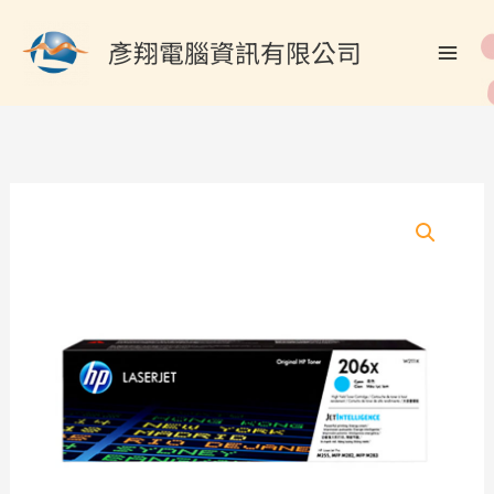
跳
搜
至
彥翔電腦資訊有限公司
尋
主
關
要
內
鍵
容
字
:
HP
W2111X/206X
原
廠
青
藍
色
碳
粉
匣
數